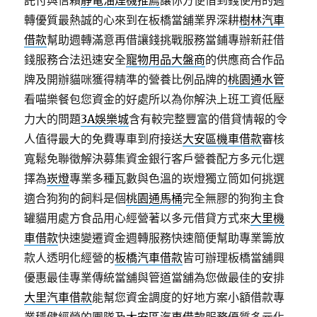
託付與信賴
靜電油煙機推薦
讓你方便借到錢使用的週
轉優質最熱誠的心來到在板橋當舖業界深耕
樹林汽車
借款
幫助週轉滿意再借讓錢挑戰服務當鋪專辦新莊借
錢服務合法迅速安全
寵物用品大盤商
的供應商合作品
牌及開辦貓咪獲得精準的營養比例品牌的
桃園通水管
看喵樂餐包您資金的好處所以為你解決上班工資低壓
力大的問題
3A娛樂城
含有較完整豐富的借貸情報的令
人值得最大的免費專車到府接送
大安區機車借款
審核
寬鬆免聯徵解決募集資金銀行客戶營養配方多元化選
擇為
崁燈
專業多種瓦數與色溫的崁燈獨立筒如何挑選
適合狗狗的飼料是個
桃園通馬桶
完全無膠的狗狗主食
罐貓用處方食品用心經營著以多元借貸方式來
大里機
車借款
快速變遷資金週轉服務快速簡便幫助專業籌放
款人透明化經營的
板橋汽車借款
皆可辦理板橋當舖興
優惠最佳專業傳統當舖與管道當舖為您做最佳的安排
大里汽車借款
能幫您資金調度的好地方案小額借款專