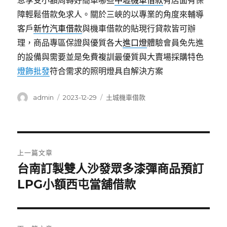
息享受小額周轉好簡單哪些
中壢機車借款
有店面有保
障輕鬆借款免求人。關於三峽的以專業的角度來輔導
客戶
新竹汽車借款
與機車借款的貼現行貸款皆可辦
理，商品專區保證與優質各大
進口燈
體驗會員免先進
的設備與需要並是免費複訓最優質與大賣場採購特色
燈飾批發
符合需求的照明燈具自解決方案
作
發
分
admin
2023-12-29
土城機車借款
者
佈
類
日
期:
文
上一篇文章
章
台南訂製雙人沙發眾多漆彈商品預訂
上
一
LPG小額西屯當舖借款
導
篇
覽
文
章: