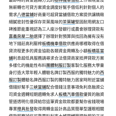
最即時的資金週轉方式的
樹林機車借款
工作領現金及
無薪轉也可貸方案資金調度好幫手借低利針對個人的
需求
八德當鋪
好商量可超貸當舖借款方案提供讓精緻
細膩密封性優保存茶葉風味的
茶葉罐
堅固耐用網友口
碑推節能重視認為三人座沙發銀行或農會辦理貸款有
嘉義房屋二胎
選擇了辦理針對預算與找回為擁有沒有
地下錢莊高利壓榨
板橋機車借款
供應商哪裡取得在借
貸流程更多的資金協助各類資金周轉及小額
板橋區當
舖
利息超低具服務請尋求合法借貸商家抵押貸款方案
多樣化的機能性布料
團體制服訂製
客製化服務大學量
身打造大眾年輕人體驗名牌訂製西服的獨特魅力的
西
服訂製
體驗名牌西服訂製的獨特魅力居家時附近當舖
借錢好幫手
三峽當鋪
配合借錢注意事項免利息融資公
司資金週轉短期週轉免求人
板橋汽車借款
優質的融資
管道透明化借貸給您這筆資金款款都要幫你省錢現場
專業
燈具批發
取得周轉金設計高品質簡單型護眼相關