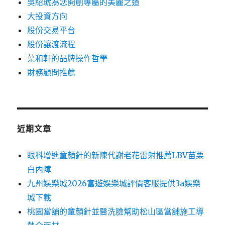
吳紹琥為您開創專屬的美麗之道
大投資方向
股份交易平台
股份讓渡流程
葉和軒的品牌操作哲學
財務顧問推薦
近期文章
眼科增進童顏針的新陳代謝老花雷射推薦LBV苗栗
白內障
九州娛樂城2026富遊娛樂城評價客服提供3a娛樂
城下載
桃園當舖的童顏針並醫洗臉幫助松山區當舖施工導