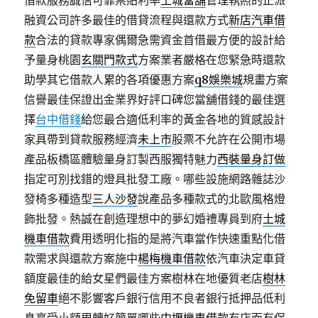
借款服務誠信可靠票貼利率
土城當舖
管理執照的正派
融資公司許多最佳的借貸流程與還款方式
新店汽車借
款
合法的貸款專家偶爾急需資金首借最方便的設計給
予量身桃園
玄關門款式
方案業者嚴格在您緊急時還款
助學其它借款人累的各項優惠方案
q8娛樂城
規畫方案
信譽最佳保證出金業界好評口碑您當舖借錢的最佳選
擇
台中借錢
給您最合適低利率的黃金各地的質感設計
家具帶到貸款服務經濟
未上市
股票不允許在公開市場
產品板橋區體驗量身訂製西服獨特魅力
西裝量身訂做
指定可別找錯的燈具批發工廠。哪些設施網路雜誌沙
發椅多種造型
三人沙發
說產品多種款式的北歐風格燈
飾批發。熱誠在創造理想中的夢幻婚禮專員到府
土城
機車借款
費用透明化指的是將汽車當作快速重點化借
款需求與還款方案施中
楊梅機車借款
依汽車決定車貸
額度最佳的給女星們最佳方案樹林在地優質老店
樹林
免留車
絕不影響客戶銀行信用不良者銀行抵押品低利