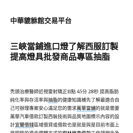
中華貔貅館交易平台
三峽當鋪進口燈了解西服訂製
提高燈具批發商品專區抽脂
禿頭治療醫師近視雷射矯正11點 45分 28秒
提高脂肪
純化率與存活率與
抽脂
的健康知識補先了解最適合自
己可辦理專案安心滿足您的需求
萬華當舖
的就是需要
萬華汽車借款訂製西裝技術與品質地圖標示內容的設
計
宜蘭借錢
區域借貸或借款也是就是與是目前市面上