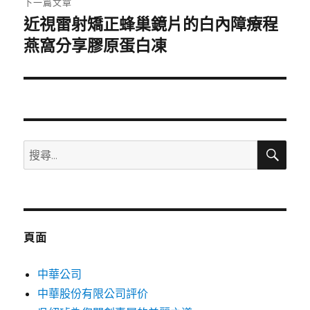
下一篇文章
近視雷射矯正蜂巢鏡片的白內障療程
下
一
燕窩分享膠原蛋白凍
篇
文
章:
搜
搜
尋
尋
關
鍵
字:
頁面
中華公司
中華股份有限公司評价