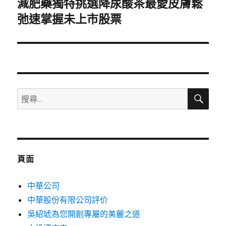
減肥藥獨特挑選降尿酸茶最愛皮膚鬆
下
一
弛速掌握未上市股票
篇
文
章:
搜
搜
尋
尋
關
鍵
字:
頁面
中華公司
中華股份有限公司評价
吳紹琥為您開創專屬的美麗之道