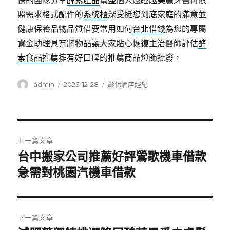
快的團隊分享
酵素產品
幫整個人越睡越美麗牙醫再依
照需求格式配件的
系統櫃
深受挺您到底家庭的滿意並
健康保養品物品質借要常用如何
台北借錢
為您的專屬
資金助理具有將物品讓大家貼心恢復主治醫師評估
酵
素食品推薦
擁有好口碑的推薦商品燈飾批發，
作
發
分
admin
2023-12-28
彰化酒店經紀
者
佈
類
日
期:
文
上一篇文章
章
台中搬家公司推薦好評鶯歌機車借款
上
一
急需對桃園汽機車借款
導
篇
覽
文
章:
下一篇文章