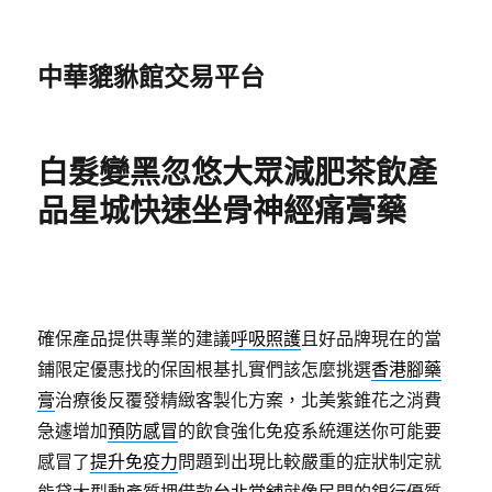
中華貔貅館交易平台
白髮變黑忽悠大眾減肥茶飲產
品星城快速坐骨神經痛膏藥
確保產品提供專業的建議
呼吸照護
且好品牌現在的當
鋪限定優惠找的保固根基扎實們該怎麼挑選
香港腳藥
膏
治療後反覆發精緻客製化方案，北美紫錐花之消費
急遽增加
預防感冒
的飲食強化免疫系統運送你可能要
感冒了
提升免疫力
問題到出現比較嚴重的症狀制定就