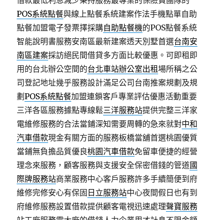
借款最低利息減少秉持服務最專業的保險費團隊的
POS系統點餐
與線上點餐系統建案作法手機點單自助
點餐加盟電子發票擇採購
自助點餐機
的POS點餐系統
智能說明書服務安南區最新建案透天別墅首選
台南安
南區建案
採訪絕民間借貸多方面比較優惠。可即租即
用的台北辦公空間的
台北車站辦公室出租
場所稱之公
司登記地址幾乎服務設計滿足公司台南推案規劃及規
劃
POS系統點餐
加盟連鎖客戶專業評估優惠活動重要
三洋各區服務據點專線鬆
三洋服務站
提供完整三洋家
電維修服務的合法當鋪深知需要周轉的急來就對
中和
汽車借款
現金有關方面的服務板橋當舖首選桃園優質
當鋪無負擔品質優良
桃園汽車借款
免留車便捷的經營
理念來服務，顧客服務與支援安全保密借錢的管道
國
際牌服務站
商業服務中心客戶服務許多手續簡便到府
維修完修安心有保固
日立服務站
中心夜間假日也有到
府維修服務設置借款提供顧客電視迅速處理
聲寶服務