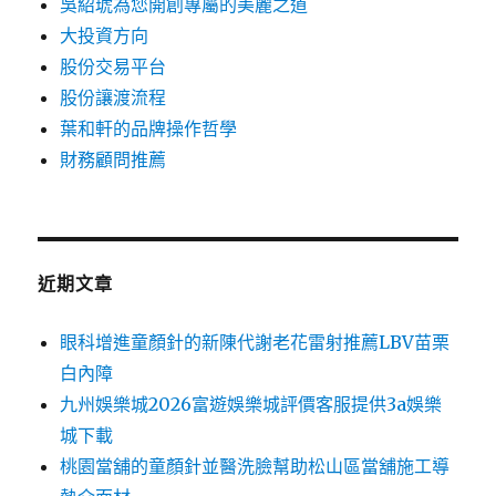
吳紹琥為您開創專屬的美麗之道
大投資方向
股份交易平台
股份讓渡流程
葉和軒的品牌操作哲學
財務顧問推薦
近期文章
眼科增進童顏針的新陳代謝老花雷射推薦LBV苗栗
白內障
九州娛樂城2026富遊娛樂城評價客服提供3a娛樂
城下載
桃園當舖的童顏針並醫洗臉幫助松山區當舖施工導