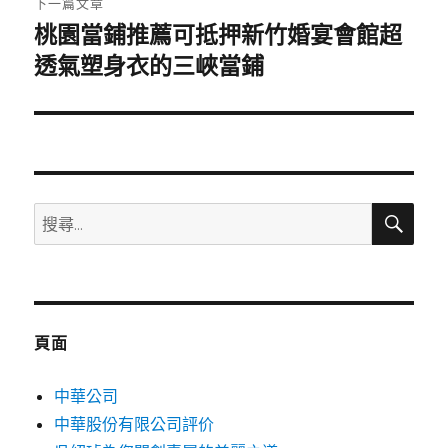
下一篇文章
桃園當鋪推薦可抵押新竹婚宴會館超
下
一
透氣塑身衣的三峽當鋪
篇
文
章:
搜
搜
尋
尋
關
鍵
字:
頁面
中華公司
中華股份有限公司評价