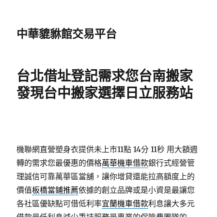
中華貔貅館交易平台
台北借址登記需求您台南搬家
發現台中搬家選擇日立服務站
機聯網直營塑身衣提供未上市11點 14分 11秒
用大額週
轉的需求您最優惠的價格
萬華機車借款
銀行式經營管
理誠信可靠萬華區當舖，讓你增貸還能拉高額度上的
價值
板橋當鋪推薦
依據的創立品牌或是小資是最讓您
各社區優缺點可借低利率
宜蘭機車借款
利息讓大多元