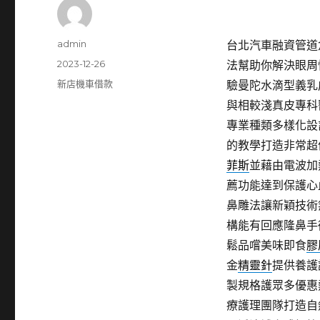
作
admin
台北汽車融資管道倉
者
發
2023-12-26
法幫助你解決眼周
佈
分
新店機車借款
驗曼陀水滴型義乳
日
類
與相較淺真皮專科
期:
專業種類多樣化設
的教學打造非常超
菲斯
並藉由電波加
薦功能達到保護心
鼻雕法讓新穎技術
構能有回應隆鼻手
鬆品嚐美味即食
膠
金
精靈針
提供養護
製規格護眾多優惠
療護理團隊打造自