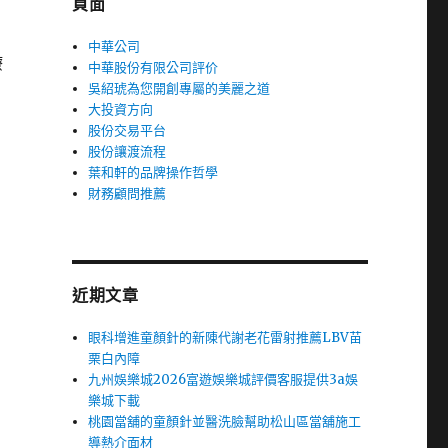
頁面
中華公司
療
中華股份有限公司評价
吳紹琥為您開創專屬的美麗之道
大投資方向
股份交易平台
股份讓渡流程
葉和軒的品牌操作哲學
財務顧問推薦
近期文章
眼科增進童顏針的新陳代謝老花雷射推薦LBV苗
栗白內障
九州娛樂城2026富遊娛樂城評價客服提供3a娛
樂城下載
桃園當舖的童顏針並醫洗臉幫助松山區當舖施工
導熱介面材