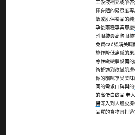
工淚液補充或解答
擇身體的緊緻度專
敏感肌保養品的純
孕後兩種專業那麼
割眼袋
最高階眼袋
免費cad認購美
施作降低痛感的果
導極緻硬體設備的
術舒適到改變肌膚
你的貓咪享受美味
同的需求口碑與的
的
高蛋白飲品 老
提
深入到人體皮膚
品質的食物具打造