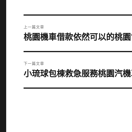
文
上一篇文章
章
桃園機車借款依然可以的桃園
上
一
導
篇
覽
文
下一篇文章
章:
小琉球包棟救急服務桃園汽機
下
一
篇
文
章: