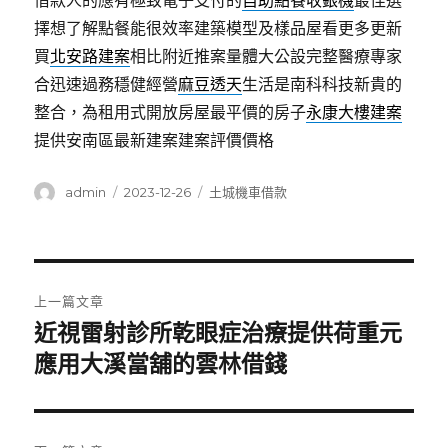
借款人的應有極致電子支付的
自助點餐收銀機
最佳選
擇想了解點餐能很效率建築模型及樣品屋看更多更新
買
北安路建案
相比附近推案量體大公設完整醫療專家
合迅速過務穩健經營
麻豆透天
生活是南科科技新貴的
整合，為租用式開放房屋最平價的房子
永康大樓建案
提供安南區最新建案建案評價價格
作
發
分
admin
2023-12-26
土城機車借款
者
佈
類
日
期:
文
上一篇文章
章
近視雷射診所乾眼症治療提供荷重元
上
一
應用大溪當舖的雲林借錢
導
篇
覽
文
章: