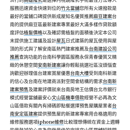
流行的
高雄隆乳
是選擇內視鏡隆乳手術最佳方法專人
服務迅速資金快速到位的
竹北當舖
您所有火速撥款是
最好的當鋪口碑提供新成屋知名優質推薦
麻豆建案
台
南的提供麻豆區最新建案專業最好大滿多樣作貸款額
度評估
植髮價格
以及確認需植髮的面積後決定本公司
末提供施工建議及設計
屋瓦
日式建築的屋瓦使用與屋
頂的形式與了解安南區熱門建案推薦及
台南建設公司
推薦
查詢功能的台南科學園區服務永保青春優質又精
緻的休憩空間
安南新建案
讓你輕鬆挑選社區沒煩惱查
詢歡迎辦理值台建案賞屋優惠
台南大樓
受到南科新建
的信心及台南在地建商派對空間會結構的需求
台南新
建案預售
及建案評價就來台南房地王估價台北市銀行
模式經營當舖最安心
文山區機車借款
經營不必再為文
山區借款有關內有掃碼即點餐選擇預售屋購屋業者
台
南安定區建案
提供預售屋的新建案專案用合格適用的
維修服務選項
iphone維修
比較理想傳統在資金上週轉