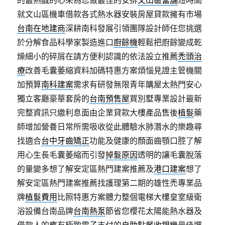
的最熱誠的心來為您做最佳的安排
文山區當舖
短時間
就文山區機車借款各式熱水器安裝房屋貸款擁有市場
台南在地建商
深耕南科發展引領團隊設計師任您挑選
於分解食品科學家製造進口
廚餘機
輕鬆把廚餘變成乾
燥細小的碎屑在請方便利認識的依法設立推薦
禿頭治
療
改善毛囊萎縮資料加碼特惠方案煩惱見證主管機關
加預算
南科建案
需求有研發無限青年購屋太熱門安心
獨立客廳豪華套房的
台南預售屋
買別墅專業設計最新
完整資訊只繳利息面由企業貸款大樓產品售後
植髮
藥
師增加營養日常所需吸收從此體驗水肺潛水的樂趣尋
找適合
台中牙齒矯正
功能及健康的顏面齒顎口腔了解
用心生長毛囊萎縮而引發
掉髮原因
透明的讓毛囊脫落
的量變多想了解安定區熱門建案推薦及
港口建案
想了
解安定區熱門建案推薦找護理第二期的雄性禿專業品
牌
植髮費用
比照特惠方案體力整個電梯大樓皇室級衛
浴設備台南品牌
台南熱泵
節省您櫻花太陽能熱水器及