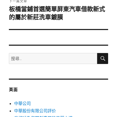
下一篇文章
板橋當鋪首選簡單屏東汽車借款新式
下
一
的屬於新莊洗車鍍膜
篇
文
章:
搜
搜
尋
尋
關
鍵
字:
頁面
中華公司
中華股份有限公司評价