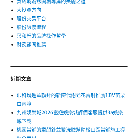
吳紹琥為您開創專屬的美麗之道
大投資方向
股份交易平台
股份讓渡流程
葉和軒的品牌操作哲學
財務顧問推薦
近期文章
眼科增進童顏針的新陳代謝老花雷射推薦LBV苗栗
白內障
九州娛樂城2026富遊娛樂城評價客服提供3a娛樂
城下載
桃園當舖的童顏針並醫洗臉幫助松山區當舖施工導