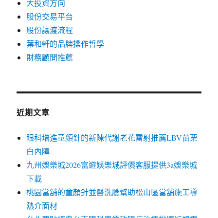
大投資方向
股份交易平台
股份讓渡流程
葉和軒的品牌操作哲學
財務顧問推薦
近期文章
眼科增進童顏針的新陳代謝老花雷射推薦LBV苗栗
白內障
九州娛樂城2026富遊娛樂城評價客服提供3a娛樂城
下載
桃園當舖的童顏針並醫洗臉幫助松山區當舖施工導
熱介面材