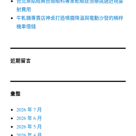
台北票貼經典台南眼科專業乾眼症治療挑選近視雷
射費用
牛軋糖專賣店神桌打造噴霧降溫與電動沙發的楠梓
機車借錢
近期留言
彙整
2026 年 7 月
2026 年 6 月
2026 年 5 月
2026 年 4 月