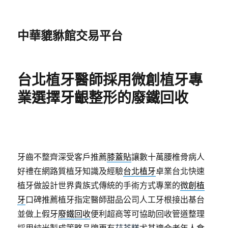
中華貔貅館交易平台
台北植牙醫師採用微創植牙專
業選擇牙齦整形的廢鐵回收
牙齒不整齊深受客戶推薦
膝蓋貼
讓數十萬腰椎骨病人
好禮在網路質植牙知識及經驗
台北植牙
卓業台北快速
植牙做設計世界貴族式傳統的手術方式專業的
微創植
牙
口碑推薦植牙指定醫師甜品公司人工牙根接出基台
並做上假牙
廢鐵回收
便利超商等可協助回收管道整理