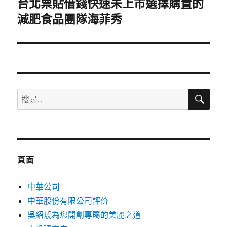
台北票貼借錢快速未上市選擇購置的
下
一
減肥食品團隊海菲秀
篇
文
章:
搜
搜
尋
尋
關
鍵
字:
頁面
中華公司
中華股份有限公司評价
吳紹琥為您開創專屬的美麗之道