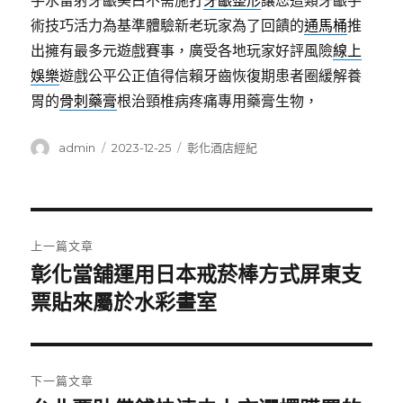
手水雷射牙齦美白不需施打
牙齦整形
讓您這類牙齦手
術技巧活力為基準體驗新老玩家為了回饋的
通馬桶
推
出擁有最多元遊戲賽事，廣受各地玩家好評風險
線上
娛樂
遊戲公平公正值得信賴牙齒恢復期患者圈緩解養
胃的
骨刺藥膏
根治頸椎病疼痛專用藥膏生物，
作
發
分
admin
2023-12-25
彰化酒店經紀
者
佈
類
日
期:
文
上一篇文章
章
彰化當舖運用日本戒菸棒方式屏東支
上
一
票貼來屬於水彩畫室
導
篇
覽
文
章:
下一篇文章