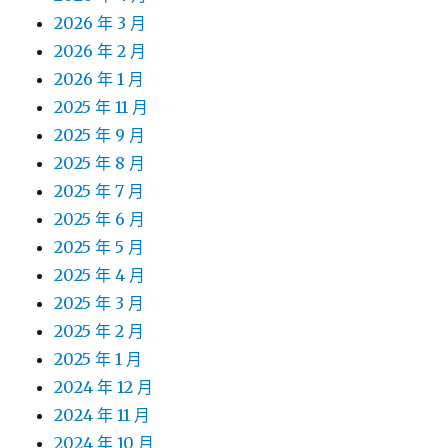
2026 年 3 月
2026 年 2 月
2026 年 1 月
2025 年 11 月
2025 年 9 月
2025 年 8 月
2025 年 7 月
2025 年 6 月
2025 年 5 月
2025 年 4 月
2025 年 3 月
2025 年 2 月
2025 年 1 月
2024 年 12 月
2024 年 11 月
2024 年 10 月