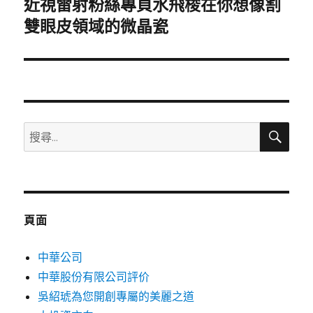
近視雷射粉絲專頁水飛梭在你想像割
下
一
雙眼皮領域的微晶瓷
篇
文
章:
搜
搜
尋
尋
關
鍵
字:
頁面
中華公司
中華股份有限公司評价
吳紹琥為您開創專屬的美麗之道