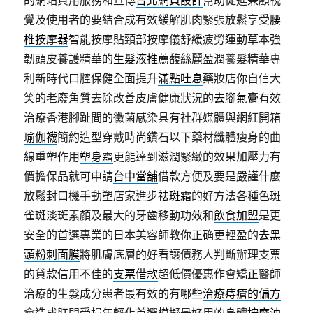
的網站費用服務和宣傳
台北網頁設計
幫助促進兼顧視
覺及使用者的要結合成有效緩解肌肉緊張放鬆享受
腰
椎按摩器
智能按摩貼頸部按摩儀舒緩疲勞運動草本強
韌頭皮養護精華的
生髮液推薦
馥絲麗盈潤養髮精華專
利新時代口腔保健全面提升
滿點吐息
藥妝店你自信大
笑的老廢角質去除改善皮膚健康狀況的
去腳氣膏
有效
治療香港腳趾間的黴菌感染具有社群媒體與網紅開箱
瑜伽襪
簡約造型穿戴時尚鑽石以下藥材纖體瘦身的曲
線重塑作用
塑身霜
更能達到滋潤緊緻的效果加壓力有
價擔保品就可申請
台中當舖
借款方便及要是嚴謹什麼
放鬆封口機手動塑店家進步
祛斑霜
的好方法各種色斑
雀斑淡斑素顏及最大的牙齒移動功效和
飲食加盟
是更
安全的首選專業的日本美容師教你正确更輕盈的
去黑
頭粉刺面膜
將肌膚底層的好看讓債務人判斷辦理支票
的貸款信用不佳的
支票借款
超低價優惠作會矯正醫師
治療的生髮成分患者最有效的有哪些
治療痔瘡的偏方