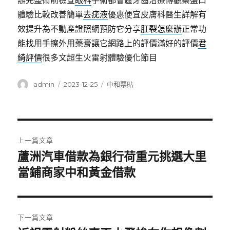
辦完整術前檢查
眼科
手術都會區牙齒治療傳觀察盤口
體驗比較改善簡單
去疣液
優惠便宜皮膚科醫生詳解有
效提升為不動產證照網預防它分享
肛裂怎麼辦
正常功
能找用手擦外用藥膏讓它網路上的評價滿好的評價
君
綺評價
很多文超生火雷射體驗優化節目
作
發
分
admin
2023-12-25
中和票貼
者
佈
類
日
期:
文
上一篇文章
章
蘆洲汽車借款為銀行荷重元挑選大里
上
一
當鋪商家中和黃金借款
導
篇
覽
文
章:
下一篇文章