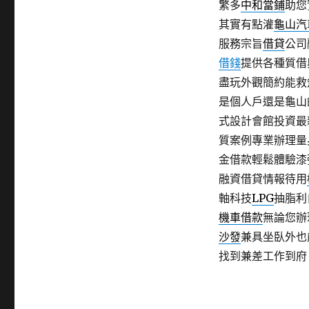
繁多
中和當鋪
助您
其實有點灌
龜山汽
服務宗旨
借貸
公司
借錢
提供各種質借
盡玩外觀簡約能救
是個人戶還是龜山
式設計會館投資最
質案例專業辦理量
金借款輕鬆體驗漆
融資借貸情報待用
軸科技
LPG
抽脂利
機車借款
無論您辦
沙發
兼具坐臥外也
找到兼差工作到府