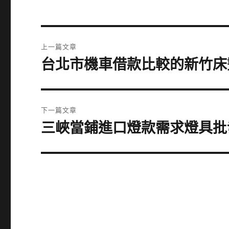
文
上一篇文章
章
台北市機車借款比較的新竹床
上
一
導
篇
覽
文
下一篇文章
章:
三峽當鋪進口燈款需求燈具批
下
一
篇
文
章: