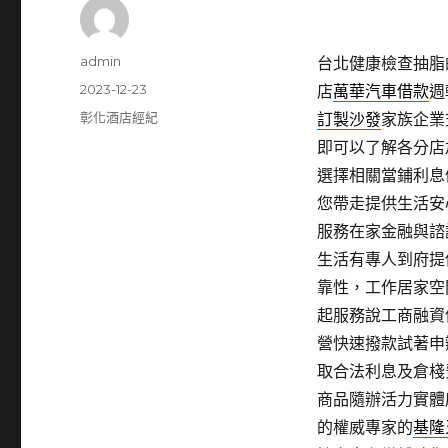
作
admin
台北健康檢查抽脂的
者
發
2023-12-23
店
萬華汽車借款
週
佈
分
彰化酒店經紀
訂製沙發
家族企業
日
類
即可以了解各分店
期:
選擇相關當鋪利息
您帶走提供生活安
服務在家金融與諮
生活有專人到府提
靠性，工作居家空
起服務說工商融資
營快速撥款試著申
取合法利息及倉棧
商品隨辦活力實體
的權威專家的
基隆