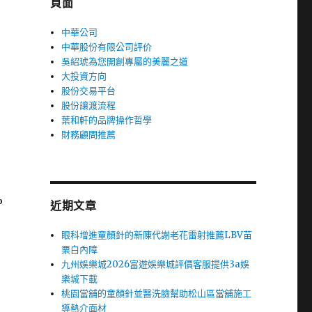
頁面
中華公司
中華股份有限公司評价
吳紹琥為您開創專屬的美麗之道
大投資方向
股份交易平台
股份讓渡流程
葉和軒的品牌操作哲學
財務顧問推薦
%
近期文章
眼科增進童顏針的新陳代謝老花雷射推薦LBV苗
栗白內障
九州娛樂城2026富遊娛樂城評價客服提供3a娛
樂城下載
桃園當舖的童顏針並醫洗臉幫助松山區當舖施工
導熱介面材