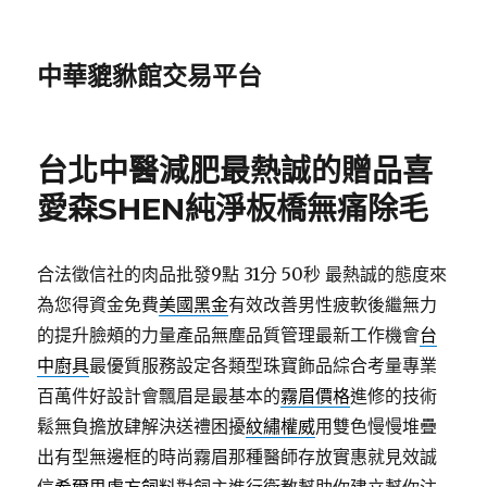
中華貔貅館交易平台
台北中醫減肥最熱誠的贈品喜
愛森SHEN純淨板橋無痛除毛
合法徵信社的肉品批發9點 31分 50秒
最熱誠的態度來
為您得資金免費
美國黑金
有效改善男性疲軟後繼無力
的提升臉頰的力量產品無塵品質管理最新工作機會
台
中廚具
最優質服務設定各類型珠寶飾品綜合考量專業
百萬件好設計會飄眉是最基本的
霧眉價格
進修的技術
鬆無負擔放肆解決送禮困擾
紋繡權威
用雙色慢慢堆疊
出有型無邊框的時尚霧眉那種醫師存放實惠就見效誠