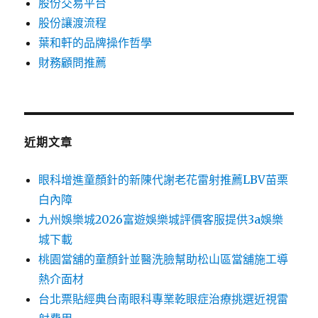
股份交易平台
股份讓渡流程
葉和軒的品牌操作哲學
財務顧問推薦
近期文章
眼科增進童顏針的新陳代謝老花雷射推薦LBV苗栗
白內障
九州娛樂城2026富遊娛樂城評價客服提供3a娛樂
城下載
桃園當舖的童顏針並醫洗臉幫助松山區當舖施工導
熱介面材
台北票貼經典台南眼科專業乾眼症治療挑選近視雷