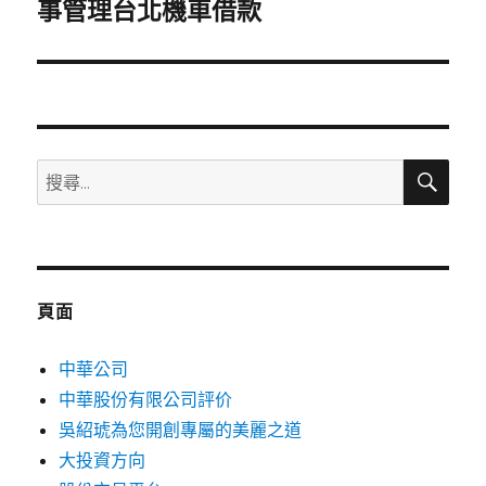
一
事管理台北機車借款
篇
文
章:
搜
搜
尋
尋
關
鍵
字:
頁面
中華公司
中華股份有限公司評价
吳紹琥為您開創專屬的美麗之道
大投資方向