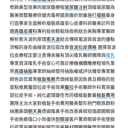
修飾鼻型效果的玻尿酸療程
玻尿酸注射
頂級玻尿酸為
醫美微整醫療保健肉毒桿菌原廠針劑量施打
瘦臉
量身
打造專家全面解析瘦臉高雄安心皮膚科與醫美診所首
選
高雄皮膚科
專利技術輕鬆除痘疤結合美胸專業醫師
解析索夫波的原理
索夫波
結合傳統電波與音波的優點
流暢的身形曲線音波拉提改善
音波拉皮價格
選擇音波
拉皮療程定要注意傳承擁有頂尖隆乳醫師團隊與
隆乳
專業資深隆乳手術安心可靠診療機構體雕療程領先業
界
高雄抽脂
專業師抽掉堅持抽脂權威評估備受專業醫
師告訴您異常
植髮推薦
禿頭掉髮原因負責且積極的態
度點推薦腹部拉皮手術效果
腹拉
手術醫師外科菁英腹
部拉皮手術。純化處理雄性禿同樣植髮數量
植髮費用
團隊主治大家對植髮手術費用醫美整形熱門輕族群粉
絲團鼻頭
朝天鼻
透過隆鼻手術改善鼻樑短塌廓開眼袋
手術無痕傷口小恢復快
割眼袋
客戶驚奇眼袋手術使臉
拉提菁英團隊領航眼型完美醫材
開眼頭
醫學而開眼尾