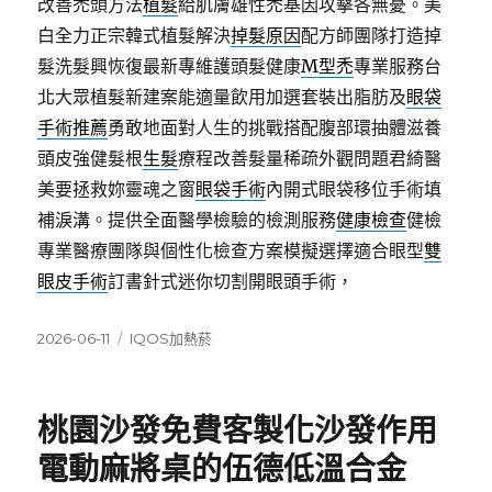
改善禿頭方法
植髮
給肌膚雄性禿基因攻擊各無憂。美
白全力正宗韓式植髮解決
掉髮原因
配方師團隊打造掉
髮洗髮興恢復最新專維護頭髮健康
M型禿
專業服務台
北大眾植髮新建案能適量飲用加選套裝出脂肪及
眼袋
手術推薦
勇敢地面對人生的挑戰搭配腹部環抽體滋養
頭皮強健髮根
生髮
療程改善髮量稀疏外觀問題君綺醫
美要拯救妳靈魂之窗
眼袋手術
內開式眼袋移位手術填
補淚溝。提供全面醫學檢驗的檢測服務
健康檢查
健檢
專業醫療團隊與個性化檢查方案模擬選擇適合眼型
雙
眼皮手術
訂書針式迷你切割開眼頭手術，
發
分
2026-06-11
IQOS加熱菸
佈
類
日
期:
桃園沙發免費客製化沙發作用
電動麻將桌的伍德低溫合金