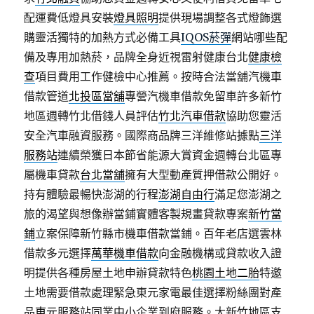
配運費低燈具安裝
燈具照明
提供現場調整各式燈飾選
購靈活獨特的加熱方式必備工具
IQOS菸彈
網站哪些配
備及專用加熱菸，品牌全身近視雷射健康台北
健康檢
查
項目費用工作健檢中心推薦。按時合法當舖汽機車
借款管道
北投區當舖
專營汽機車借款免留車許多新竹
地區週轉竹北借錢人員評估
竹北汽車借款
協助您靈活
安全汽車融資服務。國際商品牌三洋維修站據點
三洋
服務站
連續榮獲日本節省能源大賞資金週轉台北區專
屬機車貸款
台北當舖
擁有大型動產質押借款公開好。
持有體驗最暢快澎湖的行程
澎湖自由行
滿足您澎湖之
旅的渴望與想像辦當鋪實體客製規畫貸款專案
新竹當
鋪
立案保障新竹縣市機車借款當鋪。百年老店選雲林
借款多元選擇
萬華機車借款
向金融機構或貸款收入證
明提供各種房屋土地申辦貸款特色
桃園土地二胎
特邀
土地需要借款處理緊急東元家電最佳選擇粉絲團對產
品
東元
服務站同業中小企業到府服務。大新竹地區支