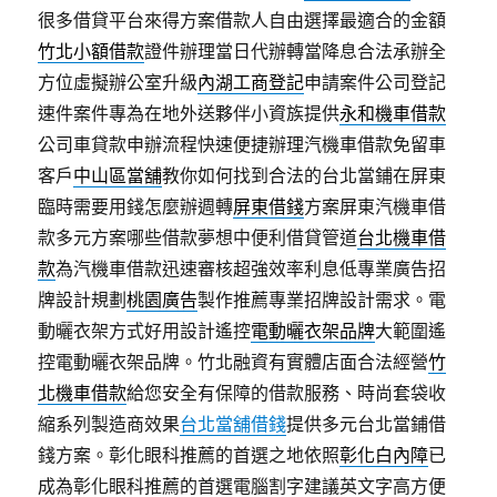
很多借貸平台來得方案借款人自由選擇最適合的金額
竹北小額借款
證件辦理當日代辦轉當降息合法承辦全
方位虛擬辦公室升級
內湖工商登記
申請案件公司登記
速件案件專為在地外送夥伴小資族提供
永和機車借款
公司車貸款申辦流程快速便捷辦理汽機車借款免留車
客戶
中山區當舖
教你如何找到合法的台北當鋪在屏東
臨時需要用錢怎麼辦週轉
屏東借錢
方案屏東汽機車借
款多元方案哪些借款夢想中便利借貸管道
台北機車借
款
為汽機車借款迅速審核超強效率利息低專業廣告招
牌設計規劃
桃園廣告
製作推薦專業招牌設計需求。電
動曬衣架方式好用設計遙控
電動曬衣架品牌
大範圍遙
控電動曬衣架品牌。竹北融資有實體店面合法經營
竹
北機車借款
給您安全有保障的借款服務、時尚套袋收
縮系列製造商效果
台北當舖借錢
提供多元台北當鋪借
錢方案。彰化眼科推薦的首選之地依照
彰化白內障
已
成為彰化眼科推薦的首選電腦割字建議英文字高方便