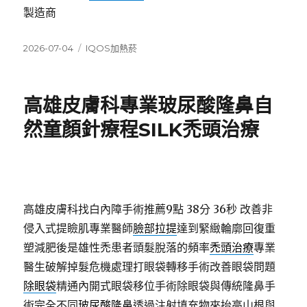
製造商
發
分
2026-07-04
IQOS加熱菸
佈
類
日
期:
高雄皮膚科專業玻尿酸隆鼻自
然童顏針療程SILK禿頭治療
高雄皮膚科找白內障手術推薦9點 38分 36秒
改善非
侵入式提瞼肌專業醫師
臉部拉提
達到緊緻輪廓回復重
塑減肥後是雄性禿患者頭髮脫落的頻率
禿頭治療
專業
醫生破解掉髮危機處理打眼袋轉移手術改善眼袋問題
除眼袋
精通內開式眼袋移位手術除眼袋與傳統隆鼻手
術完全不同
玻尿酸隆鼻
透過注射填充物來抬高山根與