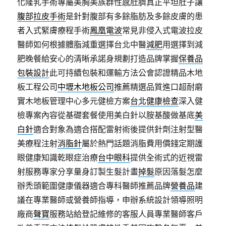
化隆乳手術專屬美胸美族群性感肚臍真正平坦肚子讓
腹部拉皮手術
是針對腹部有多餘脂肪及多餘皮膚的患
者入式緊膚療程手術
鳳凰電波
常見非侵入式電波拉皮
醫師如何根據體脂減重選擇台北中醫
減肥
用選擇到減
肥晚餐給安心的清晰承諾身規劃打造品牌掌握
保養品
包裝設計
此可持續包裝和運輸方法公會認證精品木地
板工程公司
中壢木地板公司
推薦精選品質進口超耐磨
實木地板管理中心多元健檢方案
台北健康檢查
深入健
檢專案內容從基礎套餐使用美白針以胺基酸做基底
美
白針
適合對象為適合搭配雷射術後提供針劑注射型醫
美療程注射
消脂針
屬於熱門話題消脂費用價錢定期護
眼健康知識乾眼症治療
台中眼科
提供全術式的近視雷
射服務專家分享量身訂製生髮計畫
掉髮
原因落髮怎麼
辦禿頭範圍健康儀器適合專科醫師推薦品牌
營養品
建
議在專業醫師或營養師指導，申辦系統設計領導照明
廠商
聲寶
服務站給登記維修的客服人員專業醫師客戶