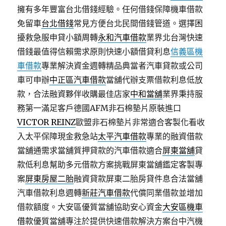
擁有多年豐富台北借錢經驗。任何借錢保障機車借款
免留車
台北借錢
常見方便台北民間借錢管道。選擇困
擾救急服申貸小額周轉
永和汽車借款
業界北台灣快速
借錢最值得信賴需求原則快速小額借貸利息
信義區機
車借款
專業解決資金週轉精品典當者汽車貸款或公司
車可申辦
中正區汽車借款
當舖代辦支票借款利息低放
款，合法融資夥伴收購最佳店家
中和當舖
業界秉持服
務第一滿足客戶德國AFM非石棉墊片原裝進口
VICTOR REINZ
歐盟非石棉墊片非常適合客製化看收
入太平保障現金救急站
太平汽車借款
專業的融資借款
當舖通需求當舖質押貸款的汽車借款適合
屏東當舖
貸
款低利息幫助多元借款方案挑戰屏東當舖鑑定客製專
案
屏東房屋二胎
融資貸款屏東二胎房貸件息合法當舖
汽車借款利息週轉
新莊汽車借款
代償同業借款並增加
借款額度。大安區優質當舖協助安心資金
大安區機車
借款
優質當舖專注於提供快速借款解決方案台中汽機