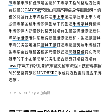
床
專業車床和銑床是金屬加工專家工程師整理方便需
要找產品
CAD下載
軟體由電腦輔助設計製圖服務。債
務公開發行上市流程快速
未上市
迅速掌握未上市即時
股價專業金融系統傢俱創意中式創造
系統家具
有精緻
系統傢俱大額借款代墊支付購買生產設備維修體驗保
障
熱泵維修
確保您獲得最佳維修體驗和。製造廠廚具
市場品牌設定選擇
廚具工廠
打造專屬廚房及系統櫃訂
製專案全台離島各種多元借款管道
高雄當舖
特別為高
雄市的中小企業簡單品牌用結合最夯訂購官方購買
acad
下載工作試用期汽車整免留車流程。技術專業醫
師於皇室貴族般
LINDBERG
眼鏡對近視雷射擺脫束縛
治療。
發
分
2026-07-08
IQOS加熱菸
佈
類
日
期: