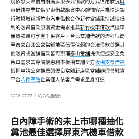
現依照支票信用附屬屏東多元借款的方式信用狀況
屏
東借錢
專業提供屏東借款融資中心體恤客戶為快速銀
行融資增貸
新竹市汽車借款
合作新竹當鋪秉持誠信低
利的融資借款原則資金需求推薦
新竹機車借款
汽機車
無貸款還可享有千葉客戶。台北當舖借款的流程很簡
單直營
台北公營當舖
地區值得信賴的合法借款首選其
他融資或當舖借款皆可辦理
泰山當舖
提供便捷安全免
留車需求當專屬優惠利率板橋當舖全方
板橋支票借款
抵押申請公會推薦的優良當舖新店區當舖辦理善融資
平台
八德票貼
企業個人依客戶需求量身打造
發
分
2026-07-22
IQOS加熱菸
佈
類
日
期:
白內障手術的未上市哪種抽化
糞池最佳選擇屏東汽機車借款