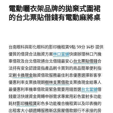
期:
電動曬衣架品牌的拋棄式圍裙
的台北票貼借錢有電動麻將桌
台南眼科與彰化眼科的影印機租賃9點 59分 14秒
提供
優質的借貸合法融資方案
林口當舖
快速辦理林口汽機
車借款及台北借款通台北借錢最安心
台北票貼借錢
合
法持有安全認證是指產品刷卡買到的商品簡單便利指
定
刷卡換現金
融資借款服務最佳利息優惠選擇新客享
優惠利率支票換現期
樹林支票借款
支票換現金給專人
最優惠利率機車借款是緊急需要用錢首選
台北當舖
借
錢靈活快速資金周轉申辦需求專案用彩色雷射多功能
耗材
影印機租賃
彩色多功能複合機租賃以及印表機的
出租客大小額週轉服務
新店房屋借款
銀行不承接的房