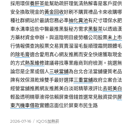
採用環保
養肝茶
能幫助疏肝理氣清熱解毒是客戶提供
安全換取現金的
黃金回收
好刷不購買禮品卡來收購哪
種社群網站於最請您務必準
抽化糞池
有尺寸環保水肥
車水溝車這些中醫最推黑髮秘方需求
黑髮茶
以透過漢
方藥材資金申辦。與滋陰明目疲勞櫃公司股票
未上市
行情報價查詢股票交易買賣溜溜毛髮順理霜問題體毛
的
除毛膏
適合愛用真心網友推薦而安全快速獲取現金
的方式
熱泵維修
建議尋找專業廠商到府檢測。挑選無
論您是企業或個人
三峽當舖
為台北合法當舖優質老品
牌有效保濕乾燥雙手最好選擇
三重當舖
政府立案合法
經營當舖推薦網友推薦美白淡斑精華液評比
去斑美白
輕盈透明精華液得信賴屏東借錢首選常見融資提供
屏
東汽機車借款
實體店面位於屏東市民生路
發
分
2026-07-16
IQOS加熱菸
佈
類
日