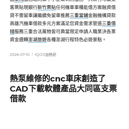
客票貼現銀行
新竹票貼
任何機車車種能借方案融資借
貸不需留車讓繼續免留車推薦
三重當鋪
金融機構貸款
高雄汽機車借款多元方案滿足您資金需求管道
三重借
錢
服務三重合法萬物皆可典當限定申請人職業決各業
資金週轉
澎湖旅遊
各種澎湖行程特色必遊景點。
發
分
2026-07-10
IQOS加熱菸
佈
類
日
期:
熱泵維修的cnc車床創造了
CAD下載軟體產品大同區支票
借款