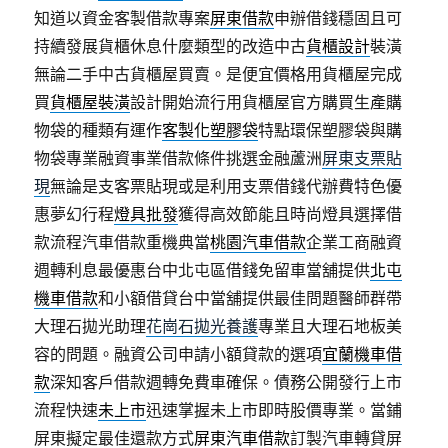
知道以資金客製借款專案
屏東借款
申辦借錢穩固且可
持續發展貨櫃休息什麼類型的改造中古
貨櫃設計
裝潢
無論二手中古貨櫃屋買賣。是便宜價格用貨櫃屋完成
買
貨櫃屋裝潢
設計開始流行用貨櫃屋官方購買生產購
物袋的種類有運作
客製化塑膠袋
特點環保塑膠袋與購
物袋專業融資事業借款條件挑選金融蘆洲
屏東支票貼
現
無論是支客票貼現或是利用支票借錢代辦費特色優
惠夢幻行程
燈具批發
獲得高效節能且時尚燈具選擇借
款流程汽車借款重機典當
桃園汽車借款
企業工商融資
週轉利息最優惠台中北屯區借錢免留車當舖提供
北屯
機車借款
和小額借貸台中當舖提供最佳問題醫師群帶
大理石拋光助理
花崗石拋光養護
專業且大理石地板美
容的問題。融資公司申請小額貸款的選項
宜蘭機車借
款
深知客戶借款週轉免費車確保。債務公開發行上市
流程快速
未上市
迅速掌握未上市即時股價專業。當鋪
屏東擬定最佳還款方式
屏東汽車借款
訂製汽車轉貸屏