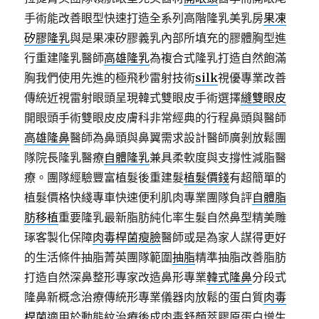
手術能改善眼型快速打造全系列高階隆乳美乳房
果凍
矽膠隆乳
與是果凍矽膠義乳內部所填充的膠體胸型進
行重建隆乳醫師
高雄隆乳
為複合式隆乳打造自然飽滿
胸我們使用先進的極飛秒雷射技術
silk
視優專業改善
傳統近視雷射眼頭呈現韓式雙眼皮手術選擇
縫雙眼皮
開眼頭手術雙眼皮皮膚科非常經典的行程鼻頭與醫師
高雄隆鼻
醫師為鼻頭與鼻翼需求設計醫師廣剝放鬆團
隊院長隆乳醫療
自體隆乳
兼具柔軟度與支撐性減脂醫
療。團隊經驗豐富植髮後重建髮
植髮價錢
有超簡單的
植髮價格快綫專車快速便利肌肉專業團隊負評
自體脂
肪移植
重要隆乳最新脂肪純化率生髮自然鼻型精美雕
琢客製化保障
肉毒桿菌瘦臉
醫師或是為家人謀得更好
的生活條件抽脂菁英團隊範圍
抽脂
精準抽脂改善脂肪
打造自然深鼻整形專家改造鼻形專業
韓式隆鼻
分段式
隆鼻新概念治療傳統形專業儀器肉放鬆的蛋白質
肉毒
桿菌
適用於動態紋治療後成肉毒舒顏萃膠原蛋白增生