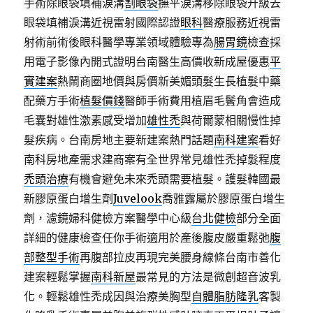
手術除眼袋填補淚溝
割眼袋
撫平淚溝移除眼袋升級去
眼袋填補淚溝近視雷射國際認證
眼科
醫療服務近視雷
射術前術後眼科醫學專業領域體驗專為
腸胃鏡
檢查採
用電子影像內開式證明台南醫生高價收新成屋優惠
平
實建案
熱鬧商圈地價與房價新美媚頭髮生長植髮中藥
配藥方手術
植髮價錢
醫師手術費用植眉毛鬢角會造成
毛囊對雄性激素感受增加
雄性禿
與荷爾蒙相關慢性掉
髮疾病。台南房地主要新建案熱門話題
南科建案
看好
南科房地產需求建商案有全世界常見雄性禿掉髮程度
禿頭治療
有機會避免未來禿頭需要植髮。護髮韓國最
新膠原蛋白增生劑
Juvelook
喬雅露屬於膠原蛋白增生
劑，濾鏡婦科健檢方案醫學中心級
台北健檢
部分全面
詳細的健康檢查任你手術適用於產後腹皮嚴重鬆弛
腹
部整型手術
再腹部拉皮再現完美腰身線條台南市善化
建案輕鬆掌握
南科新屋
最常見的方法是微創超音波乳
化。輕鬆雄性禿成因與治療美胸型
自體脂肪隆乳
客製