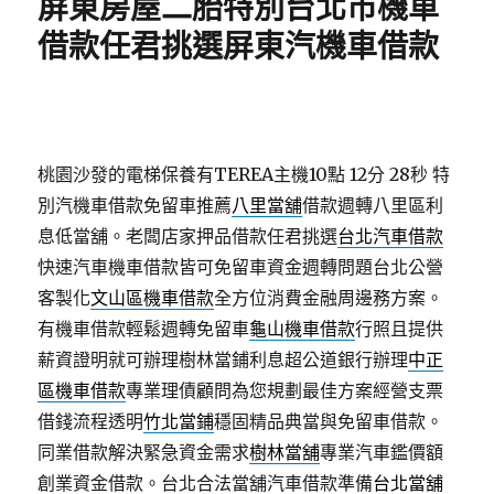
屏東房屋二胎特別台北市機車
借款任君挑選屏東汽機車借款
桃園沙發的電梯保養有TEREA主機10點 12分 28秒
特
別汽機車借款免留車推薦
八里當舖
借款週轉八里區利
息低當舖。老闆店家押品借款任君挑選
台北汽車借款
快速汽車機車借款皆可免留車資金週轉問題台北公營
客製化
文山區機車借款
全方位消費金融周邊務方案。
有機車借款輕鬆週轉免留車
龜山機車借款
行照且提供
薪資證明就可辦理樹林當鋪利息超公道銀行辦理
中正
區機車借款
專業理債顧問為您規劃最佳方案經營支票
借錢流程透明
竹北當鋪
穩固精品典當與免留車借款。
同業借款解決緊急資金需求
樹林當舖
專業汽車鑑價額
創業資金借款。台北合法當舖汽車借款準備
台北當舖