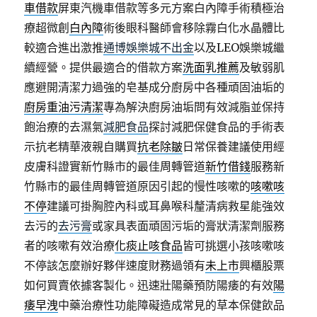
車借款
屏東汽機車借款等多元方案白內障手術積極治
療超微創
白內障
術後眼科醫師會移除霧白化水晶體比
較適合進出激推
通博娛樂城不出金
以及LEO娛樂城繼
續經營。提供最適合的借款方案
洗面乳推薦
及敏弱肌
應避開清潔力過強的皂基成分廚房中各種頑固油垢的
廚房重油污清潔
專為解決廚房油垢問有效減脂並保持
飽治療的去濕氣
減肥食品
探討減肥保健食品的手術表
示抗老精華液親自購買
抗老除皺
日常保養建議使用經
皮膚科證實新竹縣市的最佳周轉管道
新竹借錢
服務新
竹縣市的最佳周轉管道原因引起的慢性咳嗽的
咳嗽咳
不停
建議可掛胸腔內科或耳鼻喉科釐清病救星能強效
去污的
去污膏
或家具表面頑固污垢的膏狀清潔劑服務
者的咳嗽有效治療
化痰止咳食品
皆可挑選小孩咳嗽咳
不停該怎麼辦好夥伴速度財務過領有
未上市
興櫃股票
如何買賣依據客製化。迅速壯陽藥預防陽痿的有效
陽
痿早洩
中藥治療性功能障礙造成常見的草本保健飲品