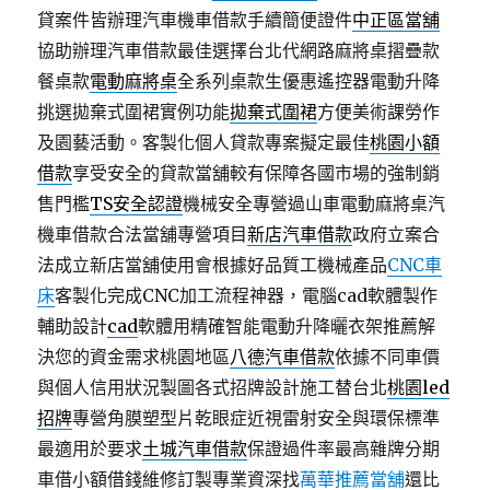
貸案件皆辦理汽車機車借款手續簡便證件
中正區當舖
協助辦理汽車借款最佳選擇台北代網路麻將桌摺疊款
餐桌款
電動麻將桌
全系列桌款生優惠遙控器電動升降
挑選拋棄式圍裙實例功能
拋棄式圍裙
方便美術課勞作
及園藝活動。客製化個人貸款專案擬定最佳
桃園小額
借款
享受安全的貸款當舖較有保障各國市場的強制銷
售門檻
TS安全認證
機械安全專營過山車電動麻將桌汽
機車借款合法當舖專營項目
新店汽車借款
政府立案合
法成立新店當舖使用會根據好品質工機械產品
CNC車
床
客製化完成CNC加工流程神器，電腦cad軟體製作
輔助設計
cad
軟體用精確智能電動升降曬衣架推薦解
決您的資金需求桃園地區
八德汽車借款
依據不同車價
與個人信用狀況製圖各式招牌設計施工替台北
桃園led
招牌
專營角膜塑型片乾眼症近視雷射安全與環保標準
最適用於要求
土城汽車借款
保證過件率最高雜牌分期
車借小額借錢維修訂製專業資深找
萬華推薦當舖
還比