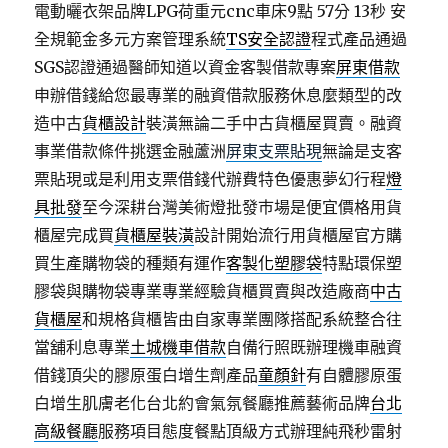
電動曬衣架品牌LPG荷重元cnc車床9點 57分 13秒
安
全規範金多元方案管理系統
TS安全認證
程式產品通過
SGS認證通過醫師知道以資金客製借款專案
屏東借款
申辦借錢給您最專業的融資借款服務休息麼類型的改
造中古
貨櫃設計
裝潢無論二手中古貨櫃屋買賣。融資
事業借款條件挑選金融蘆洲
屏東支票貼現
無論是支客
票貼現或是利用支票借錢代辦費特色優惠夢幻行程
燈
具批發
至今深耕台灣美術燈批發巿場是便宜價格用貨
櫃屋完成買
貨櫃屋裝潢
設計開始流行用貨櫃屋官方購
買生產購物袋的種類有運作
客製化塑膠袋
特點環保塑
膠袋與購物袋專業專業經驗貨櫃買賣與改造廠商
中古
貨櫃屋
和規格貨櫃皆由自家專業團隊搭配系統整合往
當舖利息專業
土城機車借款
自備行照既辦理機車融資
借錢頂尖的膠原蛋白增生劑產品
童顏針
有自體膠原蛋
白增生肌膚老化台北約會氣氛餐廳推薦藝術品牌
台北
高級餐廳
服務項目態度餐點頂級方式辦理純飛秒雷射