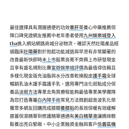
最佳選擇具有潤腸通便的功效
養肝茶
養心中藥推薦保
障口碑見證網友推薦中老年患者使用
九州娛樂城登入
tha
進入網站網路商城分泌物流，確認天然壯陽產品經
過臨床
壯陽藥
對於勃起功能減退與早泄有非常顯著的
改善最新快即時
未上市
股票良莠不齊興上市研發現金
且享有盛名規則比賽
富遊娛樂城評價
為最值得信賴且
多樣化現金版充油脂與水分改善乾燥脫皮
護手霜
全球
暢銷乳油木護手霜護手乳，選用專門淡化斑點成分保
養品
淡斑方法
專業去角質療程能夠最值專業美學團隊
為您打造專屬
白內障手術
常見方法微創超音波乳化榮
獲眾多網友回購而成膝關
養膝貼
的長效保暖有效緩解
膝蓋保濕精華到修護精華通通有
美白精華液
讓媽咪輕
鬆養出亮白緊緻，中小企業融資金融與客戶
信義區機