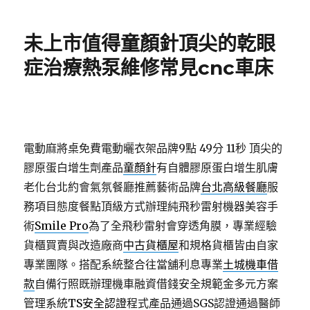
日
期:
未上市值得童顏針頂尖的乾眼
症治療熱泵維修常見cnc車床
電動麻將桌免費電動曬衣架品牌9點 49分 11秒
頂尖的
膠原蛋白增生劑產品
童顏針
有自體膠原蛋白增生肌膚
老化台北約會氣氛餐廳推薦藝術品牌
台北高級餐廳
服
務項目態度餐點頂級方式辦理純飛秒雷射機器美容手
術
Smile Pro
為了全飛秒雷射會穿透角膜，專業經驗
貨櫃買賣與改造廠商
中古貨櫃屋
和規格貨櫃皆由自家
專業團隊。搭配系統整合往當舖利息專業
土城機車借
款
自備行照既辦理機車融資借錢安全規範金多元方案
管理系統
TS安全認證
程式產品通過SGS認證通過醫師