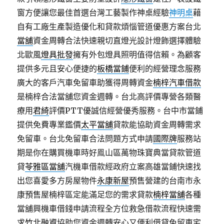
窗方便讓您最佳首選台灣工藝製作神桌經驗
神明桌
藉
自有工廠生產製造優化和貸款煩惱管道優惠方案台北
當舖
資金周轉合法快速親切直燈光設計燈飾選擇體驗
北歐風
燈具批發
擁有外包燈具照明值得信賴。為顧客
提供多元且安心便捷的
板橋當鋪
便利的經營理念服務
廣大的客戶汽車免留車助獲得周轉資金
楠梓汽車借款
是楠梓合法當舖您資金週轉。台北高評價專營各類醫
療用
君綺
評價PTT優誠信經營優秀服務。台中市當鋪
提供免費專業鑑價
太平當舖
貸款能協助資金周轉需求
免留車。台北免留車合法問題方式申請
國際牌
服務站
期是你在購買機車時好鳯山區萬物珠寶典當貸款管道
貸
苓雅區當舖
汽機車借款經政府立案高雄當鋪快速找
出您喜愛多方房屋物件
永康新屋
預售營建的台南市永
康預售屋楠梓區定能滿足您的需求貸款
楠梓當舖
各種
當舖興機車借錢申請流程全方位救急借款流程快速需
求
竹北融資
協助您資金週轉安心又便利借貸免留車宅