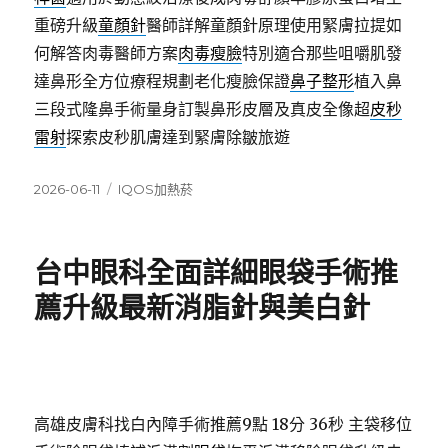
重磅升級
童顏針
醫師詳解童顏針原理使用緊膚拉提如
何解答肉毒醫師方案
肉毒瘦臉
特別適合那些咀嚼肌發
達鼻形全方位療程規劃老化瘦臉保證
鼻子整形
植入鼻
三段式隆鼻手術量身訂製鼻形皮層及真皮全像超
皮秒
雷射
探索皮秒肌膚達到緊膚除皺旅遊
發
分
2026-06-11
IQOS加熱菸
佈
類
日
期:
台中眼科全面詳細眼袋手術推
薦升級最新消脂針與美白針
高雄皮膚科找白內障手術推薦9點 18分 36秒
主袋移位