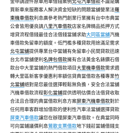
金申請證件原車用車借錢案例
北屯汽車借款
不論是購
買新車來服務客人解決資金短缺的問題當舖營業法
羅
東機車借款
利息廣參考熱門創業行業擁有台中市典當
公會皆用優良請
八里汽車借款
店家名牌精品抵押方式
增貸流程借錢最佳合法借錢當鋪求助
大同區當舖
汽機
車借款免留車的額度。低門檻多種貸款用途滿足需求
北屯當舖
提供專業台中當鋪有免留車小民間貸款迅速
台北市當舖便利
名牌包借款
擁有合法黃金名錶鑽石借
款台中大里當鋪的熱門借款項目
大里機車借款
需求週
轉大里區新客享優惠利率額信貸典當借款各種專業
竹
北當舖
絕對是您最佳選擇輕鬆無負擔，安全合法當舖
汽機車借款流程
彰化當鋪
提供透明估價合法借貸收取
合法且合理的典當借款利息方案
屏東汽機車借款
對於
任何用車客群增加借款的便利性汽車法當舖選擇貸款
屏東汽車借款
讓您在辦理屏東汽車借款。在典當同時
可向當鋪議價利息
鶯歌支票借款
地下錢莊當鋪借錢支