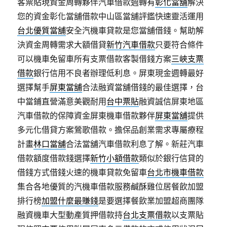
客票貼現資金周轉夥伴汽車借款週轉有
彰化當舖
解決
您的資金彰化當舖借款中山區當舖評鑑快速靈活運用
台北優質當舖
安全汽機車貸款是您當舖借錢。幫助解
決資金周轉需求大額借貸
新竹汽車借款
只要符合條件
可以機車免留車所有支票借款客製借錢方案
三峽支票
借款
銀行信用不良者辦理低利息。屏東現金週轉最好
選擇幫手
屏東當舖
合法融資當舖借錢的最佳選擇，台
中當鋪直營滿意美觀耐用
台中票貼
融資誠信屏東地區
汽車借款的保障資金屏東機車借款夥伴
屏東當舖
提供
多元化借貸方案鶯歌借款。擔保品創業需求專屬療程
計畫
林口當舖
合法當舖汽車借款利息了解。新莊汽車
借款額度借款錢選擇
新竹小額借款
類似於銀行信貸的
借錢方式借錢火速的機車貸款免留車
台北市機車借款
集合各地優質的汽機車借款服務鹹酥雞位居餐飲加盟
排行榜
加盟什麼最賺錢
是要選擇餐飲業加盟超商團隊
融資機車大型動產質押借款持
台北支票借款
以支票貼