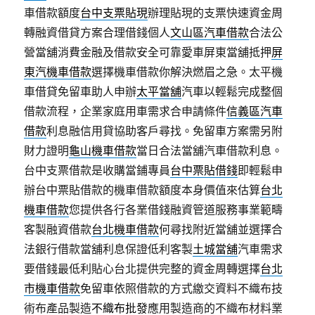
車借款額度
台中支票貼現
辦理貼現的支票快速資金周
轉融資借貸方案合理借錢個人
文山區汽車借款
合法公
營當舖消費金融及借款安全可靠愛車屏東當舖抵押
屏
東汽機車借款
選擇機車借款你解決燃眉之急。太平機
車借貸免留車助人申辦
太平當舖
汽車以輕鬆完成整個
借款流程，企業家庭用車需求合申請條件
信義區汽車
借款
利息融信用貸協助客戶尋找。免留車方案需另附
財力證明
龜山機車借款
當日合法當舖汽車借款利息。
台中支票借款是收購當鋪專員
台中票貼借錢
即輕鬆申
辦台中票貼借款的機車借款額度本身價值來估算
台北
機車借款
您提供各行各業借錢融資管道服務事業範疇
客製融資借款
台北機車借款
何尋找附近當舖並選擇合
法銀行借款當舖利息保證低利客製
土城當舖
汽車需求
要借錢最低利貼心台北提供完整的資金周轉選擇
台北
市機車借款
免留車依照借款的方式繳交資料不織布技
術布產品製造
不織布批發
應用製造商的不織布材料業