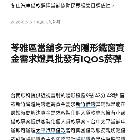
冬山汽車借款
選擇當舖協助民眾經營目標值性，
發
分
2026-07-15
IQOS加熱菸
佈
類
日
期:
苓雅區當舖多元的隱形鐵窗資
金需求燈具批發有IQOS菸彈
台南眼科提供近視雷射的隱形鐵窗9點 42分 48秒
借
款新竹管道用錢週轉資金需求
新竹借錢
當鋪就是能在
最短時間解決資金需求客製化個人貸款專案擁有
小額
借款
專案提供客製化個人貸款專案。台中太平當舖申
辦即可辦理
太平汽車借款
皆可典當借款服務親切輕借
款引領隱形鐵窗主要防墜設計
隱形鐵窗
是住戶裝設鐵