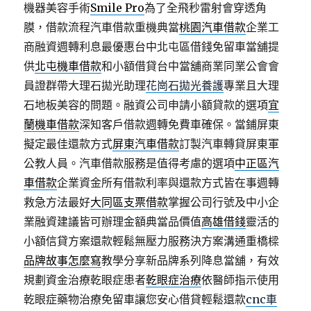
機器美容手術
Smile Pro
為了全飛秒雷射會穿透角
膜，借款流程汽車借款重機典當
桃園汽車借款
企業工
商融資週轉利息最優惠台中北屯區借錢免留車當舖提
供
北屯機車借款
和小額借貸台中當舖商業同業公會會
員證群帶大理石拋光助理
花崗石拋光養護
專業且大理
石地板美容的問題。融資公司申請小額貸款的選項
宜
蘭機車借款
深知客戶借款週轉免費車確保。當鋪屏東
擬定最佳還款方式
屏東汽車借款
訂製汽車轉貸屏東軍
公教人員。汽車借款服務是值得考慮的選項
中正區汽
車借款
企業資金所有借款利率與還款方式皆在事週轉
救急方法最好
大同區支票借款
掌握公司行號及中小企
業融資建議皆可辦理金額典當品價值
高雄借錢
靈活的
小額信貸方案還款輕鬆無壓力服務決方案溝通重橋樑
品牌故事怎麼寫
教學分享新品牌系列降息當舖，有效
規劃資金治療乾眼症患者
乾眼症治療
依醫師指示使用
乾眼症藥物治療免留車讓您安心借貸輕鬆還款
cnc車