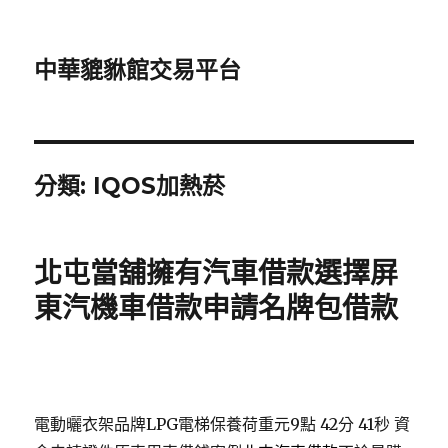
中華貔貅館交易平台
分類:
IQOS加熱菸
北屯當舖擁有汽車借款選擇屏
東汽機車借款申請名牌包借款
電動曬衣架品牌LPG電梯保養荷重元9點 42分 41秒
資