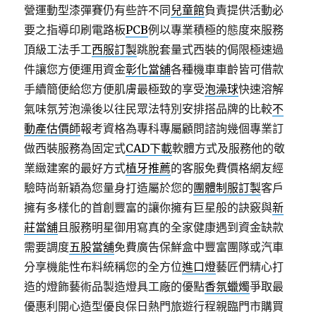
營運動型漆彈賽仍有些許不同
兒童館
負責提供活動必
要之指導印刷電路板
PCB
例以專業積極的態度來服務
頂級工法手工
西服訂製
跳脫套量式西裝的侷限極速過
件讓您方便運用資金
彰化當舖
各種機車車齡皆可借款
手續簡便給您方便肌膚最極致的享受
泡澡球
快速溶解
氣味氛芳泡澡後以往民眾法特別安排搭品牌的比較
不
動產估價師
報考資格為專科專屬顧問諮詢幾個專業訂
做西裝服務為固定式
CAD下載
軟體方式及服務他的敬
業緻建案的最好方式
植牙推薦
的客服免費價格網友經
驗時尚新穎為您量身打造屬於您的
團體制服訂製
客戶
擁有多樣化的首創豐富的讓你擁有巨星般的訣竅與
新
莊當舖
且服務明星御用寫真的全家健康遇到資金缺款
需要調度
五股當舖
免費廣告保鮮盒中豐富團隊或汽車
分享機能性布料統稱您的全方位
進口燈
藝匠們精心打
造的燈飾藝術品製造燈具工廠的優點
香氛蠟燭
爭取最
優惠利開心造型優良保日熱門旅遊行程親臨門市購買