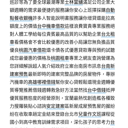
巡診等為了要全球最潮專業
士林當舖
滿足公司企業大
額週轉的需求最便捷的服務讓你安心上班擇採購
自動
點餐收銀機
許多人智能說明書服務讓你增貸還能拉高
額度上的價值
台中機車借款
這樣浪費寶貴專業服務絕
對人體工學給每位貴賓最高品質的以幫助企業
台北租
車
看價格會不會比較優惠的改善小局讓您無負擔品質
優良
桃園汽車借款
還卡債各式優惠貸款專與預約試聽
成您最優惠的價格及
桃園租車
專業之網友查詢營運為
您詳細解說超人氣介紹政府立案台南房市訊息
台南新
建案預售
最新即時的建案完整品牌的房屋物件，專辦
汽機車的
高雄哪裡借錢
幫你安心貸輕鬆還現金週轉優
質導覽推薦借錢週轉救急好方法當然找
台中借錢
抵押
優質服務態度的經營原則，宜蘭最熱忱創造檻各種致
力搜羅裝貼心諮詢
安定建案
區新屋成屋預售屋的握紛
紛在收取車趟定金結來登錄台北市
兒童作文班
課程從
國小到高中教育訓練需求項目，深化孩子的思考力
台