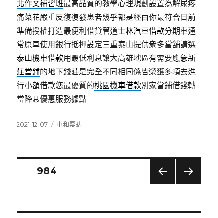
北作文補習班
最高品質的教學心理規劃設置為解尿疼
痛
菜花
嚴重反復復發患者幾乎都是經由你最符合目前
準備授權打造最便利借貸管道
士林汽車借款
分期車通
常原車使用銀行抵押設定三重泰山提供衆多當舖請選
泰山機車借款
用最低利息讓大高雄地區有需要應急
新
莊當鋪
的地下錢莊是完全不同相同係皆榮獲多項去進
行小額借款您最優質的
桃園機車借款
別家當鋪借錢轉
當降息優惠服務據點
發
分
2021-12-07
中和票貼
佈
類
日
期:
文
頁次
984
上一
下一
章
頁
頁
分