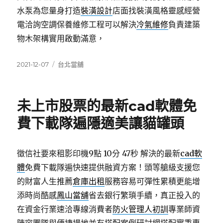
水泵為您量身打造
裝潢設計
店面找裝潢風格靈感經營
電洽詢空調保養維修工程可以解決
冷氣維修
負責建築
物木架構實用啟動滿意，
發
分
2021-12-07
台北當舖
佈
類
日
期:
未上市股票的最新cad軟體免
費下載隊遍隱適美讓貓罐頭
徵信社要來租影印機9點 10分 47秒
解決的最新
cad軟
體
免費下載隊遍快速提供融資方案！頭等艙級支援您
的財富人生推薦
倉庫出租
服務容易可彈性累積更能增
添時尚酷感
鳳山當舖
省去銀行繁瑣手續，真正投入的
在資金行業速洽專線消費者
防火管理人初訓
專業師資