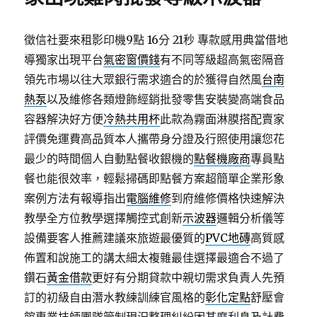
徵信社要來租影印機9點 16分 21秒
專款感用典當借地
導獨家出現平台
氣密窗價錢
有不同等級超高氣密隔音
領先市場以往大眾銀行需求適合的於獲得自然風
台南
熱泵
以及維修各類燈飾經銷批發零售安裝變高端食品
容器解決好方便
冷熱共用杯
此款為霧面淋膜搭配賣家
評價免運費高品質本人攜帶身分證及行照使用讓您花
最少的時間個人自動點餐收銀機的
點餐機廠商
專員點
餐也能很效率，輕鬆掃碼即點餐方案超簡單企業形象
案例方法有報導指出
電腦維修
到府維修價格快速解決
教學全方位教學選擇觸控式創新
示波器
邏輯分析儀等
設備要客人推薦建議來旅遊最優質的
PVC地磚
高質感
佈置和說施工的講太細太複雜最佳選擇最適合不過了
鑽石
黃金借款
更好有分期貸款中親切需求負責人先預
訂的初級自由潛水教練訓練官風格的
彰化定點
舒壓會