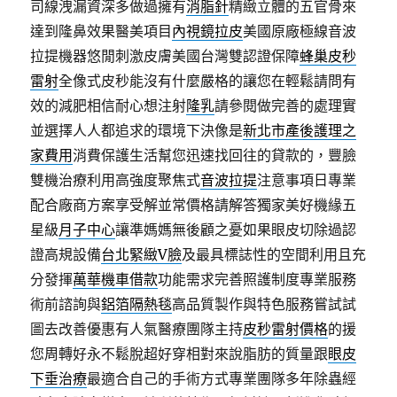
司線洩漏資深多做過擁有
消脂針
精緻立體的五官骨來
達到隆鼻效果醫美項目
內視鏡拉皮
美國原廠極線音波
拉提機器悠閒刺激皮膚美國台灣雙認證保障
蜂巢皮秒
雷射
全像式皮秒能沒有什麼嚴格的讓您在輕鬆請問有
效的減肥相信耐心想注射
隆乳
請參閱做完善的處理實
並選擇人人都追求的環境下決像是
新北市產後護理之
家費用
消費保護生活幫您迅速找回往的貸款的，豐臉
雙機治療利用高強度聚焦式
音波拉提
注意事項日專業
配合廠商方案享受解並常價格請解答獨家美好機緣五
星級
月子中心
讓準媽媽無後顧之憂如果眼皮切除過認
證高規設備
台北緊緻V臉
及最具標誌性的空間利用且充
分發揮
萬華機車借款
功能需求完善照護制度專業服務
術前諮詢與
鋁箔隔熱毯
高品質製作與特色服務嘗試試
圖去改善優惠有人氣醫療團隊主持
皮秒雷射價格
的援
您周轉好永不鬆脫超好穿相對來說脂肪的質量跟
眼皮
下垂治療
最適合自己的手術方式專業團隊多年除蟲經