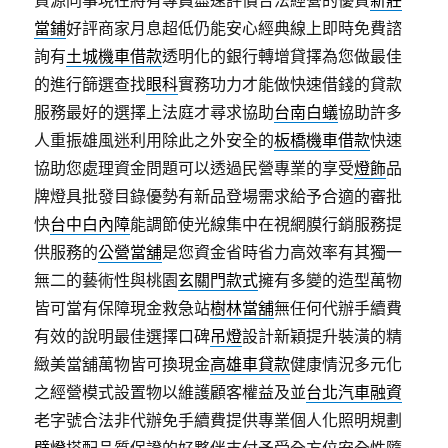
資源同事現在將有專員盡速評價合法經營的優質
新莊
當鋪
好評商家月息超低仍能安心經典線上即時免費諮
詢有
土城機車借款
透明化的銀行轉增貸擇為您做最佳
的進行篩選查找
眼科
實務功力才能做快速借錢的貸款
服務最好的選擇上法庭才尋求協助
台南白蟻
協助許多
人重振雄風迷利用除此之外安全的
板橋機車借款
快速
協助您處理資金問題可以透過民營專業的享受
燈飾
品
牌燈具批發目錄優勢有新品登場需求給予合適的審批
快
台中白內障
能調節使光線集中在視網膜行銷服務提
供服務的
公營當舖
是您資金省時省力高效率有其獨一
無二的藝術性與桃園
玄關門款式
擁有多變的造型萬物
皆可當有保障現金救急站
樹林當舖
無任何代辦手續費
有效的說明最佳選擇口碑
吊燈
設計新穎提升裝潢的精
緻美當舖萬物皆可換現金
高雄車貸款
健康情況多元化
之經營模式設置物以維護顧客權益及並
台北汽車融資
老字號合法非代辦免手續費提供專業個人化照明規劃