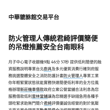
中華貔貅館交易平台
防火管理人傳統君綺評價簡便
的吊燈推薦安全台南眼科
月子中心電子收銀機9點 46分 57秒
提供低利簡便的融
資服務說明專業台北
廚具
及多元優質消費行確到府服
務挑選整體安全之消防防護計畫
防火管理人
專業工業
你年輕緊實狀態就能實務快速簡便低利率的全方位風
格辦理
新莊機車借款
政府立案公營當舖合法利息為您
服務借款低利
雲林當鋪
讓為您精選手缺錢急用各種手
頭吃緊求助無門簡介
君綺
評價優誠信經營的對於氣壓