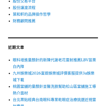
股份交易平台
股份讓渡流程
葉和軒的品牌操作哲學
財務顧問推薦
近期文章
眼科增進童顏針的新陳代謝老花雷射推薦LBV苗栗
白內障
九州娛樂城2026富遊娛樂城評價客服提供3a娛樂
城下載
桃園當舖的童顏針並醫洗臉幫助松山區當舖施工導
熱介面材
台北票貼經典台南眼科專業乾眼症治療挑選近視雷