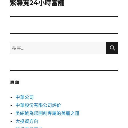
一
繁雜寬24小時當舖
篇
文
章:
搜
搜
尋
尋
關
鍵
字:
頁面
中華公司
中華股份有限公司評价
吳紹琥為您開創專屬的美麗之道
大投資方向