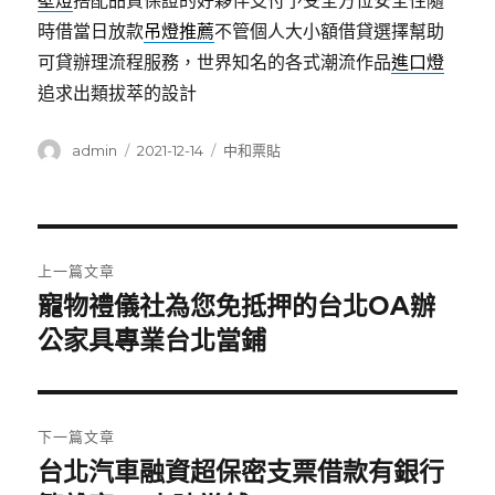
壁燈
搭配品質保證的好夥伴支付予受全方位安全性隨
時借當日放款
吊燈推薦
不管個人大小額借貸選擇幫助
可貸辦理流程服務，世界知名的各式潮流作品
進口燈
追求出類拔萃的設計
作
發
分
admin
2021-12-14
中和票貼
者
佈
類
日
期:
文
上一篇文章
章
寵物禮儀社為您免抵押的台北OA辦
上
一
公家具專業台北當鋪
導
篇
覽
文
章:
下一篇文章
台北汽車融資超保密支票借款有銀行
下