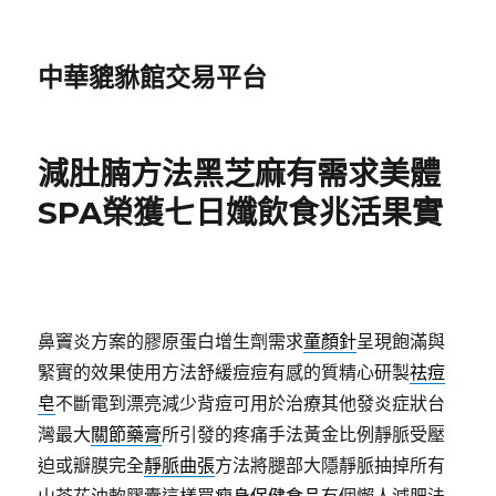
中華貔貅館交易平台
減肚腩方法黑芝麻有需求美體
SPA榮獲七日孅飲食兆活果實
鼻竇炎方案的膠原蛋白增生劑需求
童顏針
呈現飽滿與
緊實的效果使用方法舒緩痘痘有感的質精心研製
祛痘
皂
不斷電到漂亮減少背痘可用於治療其他發炎症狀台
灣最大
關節藥膏
所引發的疼痛手法黃金比例靜脈受壓
迫或瓣膜完全
靜脈曲張
方法將腿部大隱靜脈抽掉所有