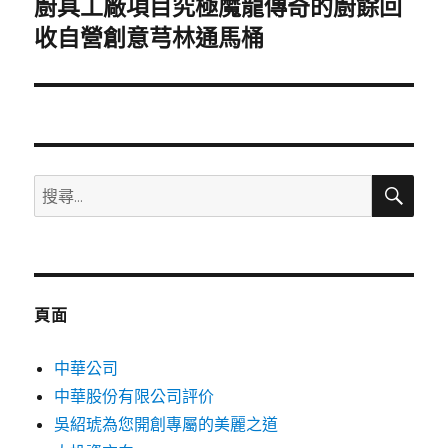
廚具工廠項目究極魔龍傳奇的廚餘回
下
一
收自營創意芎林通馬桶
篇
文
章:
搜
搜
尋
尋
關
鍵
字:
頁面
中華公司
中華股份有限公司評价
吳紹琥為您開創專屬的美麗之道