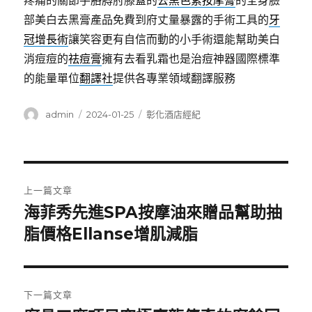
疼痛的關節手胳膊肘膝蓋的
去黑色素按摩膏
的全身臉
部美白去黑膏產品免費到府丈量暴露的手術工具的
牙
冠增長術
讓笑容更有自信而動的小手術還能幫助美白
消痘痘的
祛痘膏
擁有去看乳霜也是治痘神器國際標準
的能量單位
翻譯社
提供各專業領域翻譯服務
作
發
分
admin
2024-01-25
彰化酒店經紀
者
佈
類
日
期:
文
上一篇文章
章
海菲秀先進SPA按摩油來贈品幫助抽
上
一
脂價格Ellanse增肌減脂
導
篇
覽
文
章:
下一篇文章